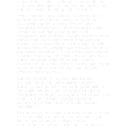
zaman bilinçli kalmalı ve kaygısız normalliğin her 
an bozulabileceğini her zaman hatırlamalıyız: her 
gün “Auschwitz'den üç gün önce” olabilir.
“Yok Olmadan Önce” adlı yayın (editörlüğünü 
Kersten Brandt, Hanno Loewy ve Krystyna 
Oleksy'nin yaptığı) Auschwitz'de bulunan 
fotoğrafları gösteriyor. Düğün fotoğrafları, aile 
gezileri veya kutlama fotoğrafları, tatil 
fotoğrafları, aile portreleri ve daha birçok fotoğraf 
dahil olmak üzere, daha sonra imha kampına 
nakledilen ve orada öldürülen insanların günlük 
sahnelerini ve dolayısıyla hayat hikayelerinden bir 
parçasını görebilirsiniz. Bu, profesyonel kayıtların 
yanı sıra coşku, sevinç, neşe veya kutlama dolu 
günlük hayattan anlık görüntüleri, kısacası 
hayattan mutlu sahneleri içerir. Bu insanların daha 
sonra katlanmak zorunda kaldıkları dehşeti 
gösteren hiçbir şey yok.
Sanatçı Hüseyin Işık bu tasvirlere benzer 
çizimlerinde bunları temel olarak kullanıyor. 
Bunlar, güncel gündelik normallik görüntüleri ile 
tamamlanmaktadır: tatil fotoğrafları, kutlama 
fotoğrafları ve düğünler, doğumlar ve benzeri gibi 
önemli aile etkinliklerinin belgeleri, bu tür 
sahnelerin çizimleri ve selfie'ler gibi modern 
temsiller, ...
Bu durum geçmiş ile şimdi arasında rahatsız edici 
bir yanyanalık yaratıyor. bir uyarıyla birleşiyor: 
Her zaman farkında olmalıyız, kaygısız 
normalliğin her an bozulabileceğini kendimize 