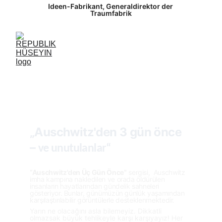
Ideen-Fabrikant, Generaldirektor der 
Traumfabrik
„Auschwitz'den 3 
gün önce
– 
ve unutulanlar“
“Auschwitz'den Üç Gün Önce”
 sergisi,  Auschwitz 
imha kampına nakledilen ve orada öldürülen 
insanların hayatlarından gündelik sahneleri 
gösteriyor. Bunlar, günümüzün günlük yaşamından 
karşılaştırılabilir görüntülerle desteklenmektedir.
Yarın ne olacağını asla bilemeyiz. Dikkatli 
olmazsak büyük tehlikeyle karşı karşıyayız! Her 