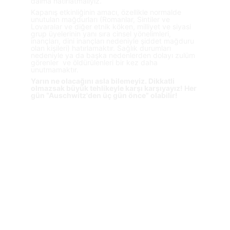
daima hatırlatmalıyız.
Kapanış etkinliğinin amacı, özellikle normalde 
unutulan mağdurları (Romanlar, Sintiler ve 
Lovaralar ve diğer etnik köken, milliyet ve siyasi 
grup üyelerinin yanı sıra cinsel yönelimleri, 
inançları, dini inançları nedeniyle şiddet mağduru 
olan kişileri) hatırlamaktır. Sağlık durumları 
nedeniyle ya da başka nedenlerden dolayı zulüm 
görenler  ve öldürülenleri bir kez daha 
unutmamaktır.
Yarın ne olacağını asla bilemeyiz. Dikkatli 
olmazsak büyük tehlikeyle karşı karşıyayız! Her 
gün “Auschwitz'den üç gün önce” olabilir!